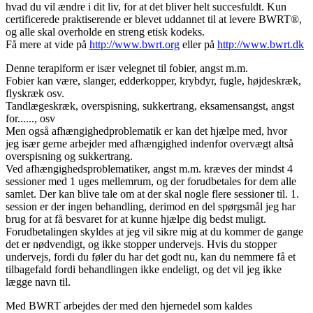
hvad du vil ændre i dit liv, for at det bliver helt succesfuldt. Kun
certificerede praktiserende er blevet uddannet til at levere BWRT®,
og alle skal overholde en streng etisk kodeks.
Få mere at vide på
http://www.bwrt.org
eller på
http://www.bwrt.dk
Denne terapiform er især velegnet til fobier, angst m.m.
Fobier kan være, slanger, edderkopper, krybdyr, fugle, højdeskræk,
flyskræk osv.
Tandlægeskræk, overspisning, sukkertrang, eksamensangst, angst
for......, osv
Men også afhængighedproblematik er kan det hjælpe med, hvor
jeg især gerne arbejder med afhængighed indenfor overvægt altså
overspisning og sukkertrang.
Ved afhængighedsproblematiker, angst m.m. kræves der mindst 4
sessioner med 1 uges mellemrum, og der forudbetales for dem alle
samlet. Der kan blive tale om at der skal nogle flere sessioner til. 1.
session er der ingen behandling, derimod en del spørgsmål jeg har
brug for at få besvaret for at kunne hjælpe dig bedst muligt.
Forudbetalingen skyldes at jeg vil sikre mig at du kommer de gange
det er nødvendigt, og ikke stopper undervejs. Hvis du stopper
undervejs, fordi du føler du har det godt nu, kan du nemmere få et
tilbagefald fordi behandlingen ikke endeligt, og det vil jeg ikke
lægge navn til.
Med BWRT arbejdes der med den hjernedel som kaldes