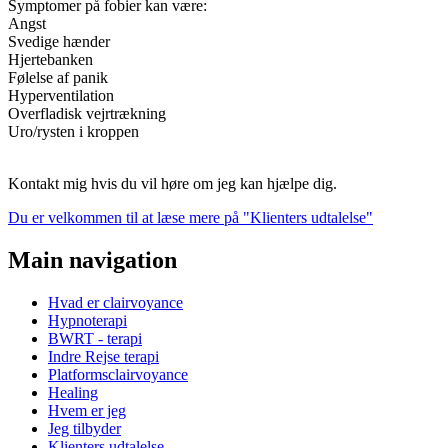
Symptomer på fobier kan være:
Angst
Svedige hænder
Hjertebanken
Følelse af panik
Hyperventilation
Overfladisk vejrtrækning
Uro/rysten i kroppen
Kontakt mig hvis du vil høre om jeg kan hjælpe dig.
Du er velkommen til at læse mere på "Klienters udtalelse"
Main navigation
Hvad er clairvoyance
Hypnoterapi
BWRT - terapi
Indre Rejse terapi
Platformsclairvoyance
Healing
Hvem er jeg
Jeg tilbyder
Klienters udtalelse